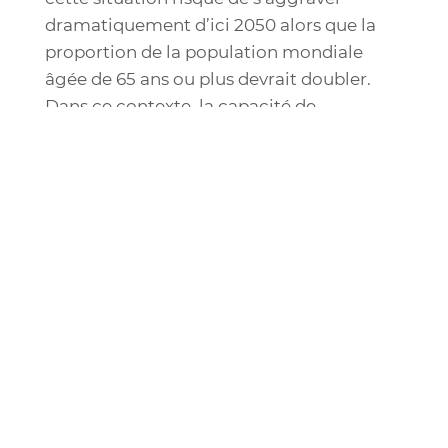
dramatiquement d’ici 2050 alors que la
proportion de la population mondiale
âgée de 65 ans ou plus devrait doubler.
Dans ce contexte, la capacité de
diagnostiquer précocement les
maladies
oculaires
est un besoin clinique majeur.
Nous souhaitons avoir un
impact majeur sur le
pronostic clinique, les
coûts des soins de santé
et la qualité de vie des