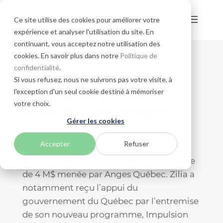
Ce site utilise des cookies pour améliorer votre
expérience et analyser l'utilisation du site. En
continuant, vous acceptez notre utilisation des
Zilia obtient un
cookies. En savoir plus dans notre
Politique de
confidentialité
.
financement
Si vous refusez, nous ne suivrons pas votre visite, à
d’amorçage de 4
l'exception d'un seul cookie destiné à mémoriser
votre choix.
millions de dollars
Gérer les cookies
Accepter
Refuser
Zilia a annoncé aujourd’hui la clôture
d’une ronde de financement d’amorçage
de 4 M$ menée par Anges Québec. Zilia a
notamment reçu l’appui du
gouvernement du Québec par l’entremise
de son nouveau programme, Impulsion