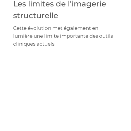
Les limites de l’imagerie
structurelle
Cette évolution met également en
lumière une limite importante des outils
cliniques actuels.
La plupart des critères d’évaluation utilisés
en ophtalmologie demeurent des
conséquences structurelles ou
fonctionnelles tardives de dommages
déjà accumulés, notamment l’atrophie,
l’amincissement rétinien, la perte du
champ visuel et la diminution de l’acuité
visuelle.
Or, de nombreuses thérapies émergentes