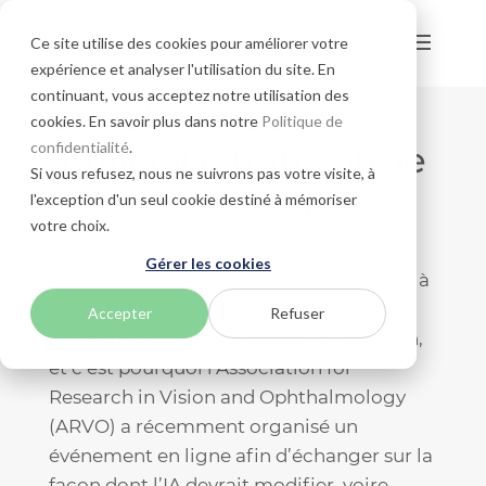
Ce site utilise des cookies pour améliorer votre
expérience et analyser l'utilisation du site. En
continuant, vous acceptez notre utilisation des
L’intelligence
cookies. En savoir plus dans notre
Politique de
confidentialité
.
artificielle transforme
Si vous refusez, nous ne suivrons pas votre visite, à
les soins oculaires
l'exception d'un seul cookie destiné à mémoriser
votre choix.
Gérer les cookies
L’intelligence artificielle (IA) est appelée à
révolutionner de nombreuses industries.
Accepter
Refuser
Les soins oculaires ne font pas exception,
et c’est pourquoi l’Association for
Research in Vision and Ophthalmology
(ARVO) a récemment organisé un
événement en ligne afin d’échanger sur la
façon dont l’IA devrait modifier, voire