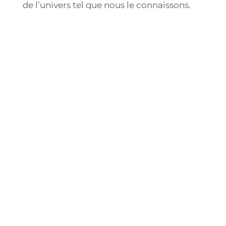
de l’univers tel que nous le connaissons.
Crédits: NASA, ESA, CSA, and STScI
Spectroscopie
Les prouesses du TSJW reposent sur la
spectroscopie qui est l’étude des spectres